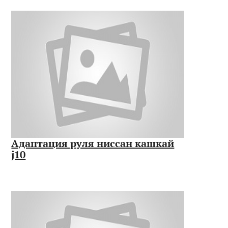
Адаптация руля ниссан кашкай
j10