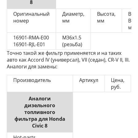
8
Оригинальный
Диаметр,
Высота,
Впу
номер
мм
мм
Вып
мм
16901-RMA-E00
М36х1.5
16901-RJL-E01
(резьба)
Точно такой же фильтр применяется и на таких
авто как Accord IV (универсал), VII (седан), CR-V II, III.
Аналоги для замены:
Производитель
Артикул
Цена,
руб.
Аналоги
дизельного
топливного
фильтра для Honda
Civic 8
Hot-parts