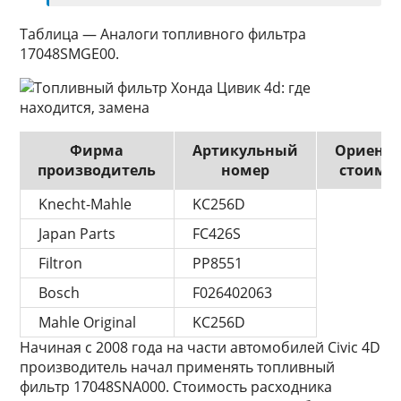
Таблица — Аналоги топливного фильтра
17048SMGE00.
Фирма
Артикульный
Ориенти
производитель
номер
стоимос
Knecht-Mahle
KC256D
Japan Parts
FC426S
Filtron
PP8551
Bosch
F026402063
Mahle Original
KC256D
Начиная с 2008 года на части автомобилей Civic 4D
производитель начал применять топливный
фильтр 17048SNA000. Стоимость расходника