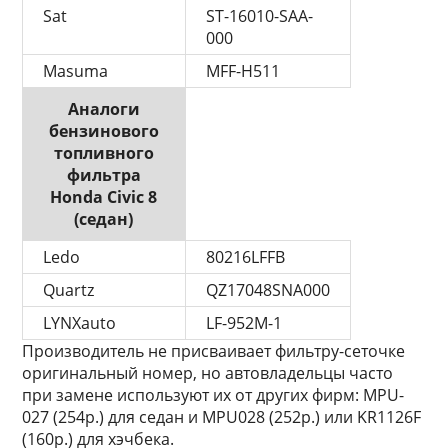
Sat
ST-16010-SAA-
000
Masuma
MFF-H511
Аналоги
бензинового
топливного
фильтра
Honda Civic 8
(седан)
Ledo
80216LFFB
Quartz
QZ17048SNA000
LYNXauto
LF-952M-1
Производитель не присваивает фильтру-сеточке
оригинальный номер, но автовладельцы часто
при замене используют их от других фирм: MPU-
027 (254р.) для седан и MPU028 (252р.) или KR1126F
(160р.) для хэчбека.