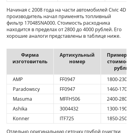
Начиная с 2008 года на части автомобилей Civic 4D
производитель начал применять топливный
фильтр 17048SNA000. Стоимость расходника
находится в пределах от 2800 до 4000 рублей. Его
хорошие аналоги представлены в таблице ниже.
Фирма
Артикульный
Примерна
изготовитель
номер
стоимость
рубль
AMP
FF0947
1800-2300
Paradowscy
FF0947
1460-1700
Masuma
MFFH506
2400-2800
Ashika
3004432
1300-1900
Konner
ITF725
1850-2500
Отдельно оригинальную сеточку грубой очистки