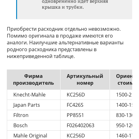
одновременно идет верхняя
крышка и трубки.
Приобрести расходник отдельно невозможно.
Помимо оригинала в продаже имеются его
аналоги. Наилучшие альтернативные варианты
родного расходника представлены в
нижеприведенной таблице.
Фирма
Артикульный
Ориенти
производитель
номер
стоимос
Knecht-Mahle
KC256D
1500-210
Japan Parts
FC426S
1400-155
Filtron
PP8551
830-1300
Bosch
F026402063
950-1200
Mahle Original
KC256D
1460-170