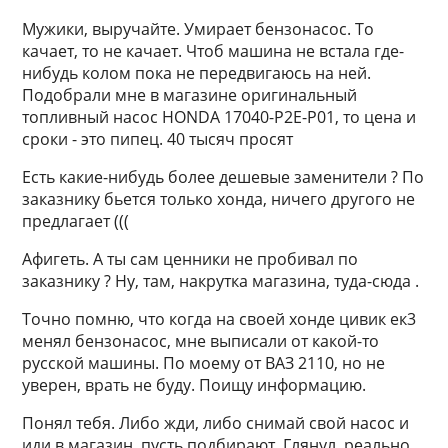
Мужики, выручайте. Умирает бензонасос. То
качает, то не качает. Чтоб машина не встала где-
нибудь колом пока не передвигаюсь на ней.
Подобрали мне в магазине оригинальный
топливный насос HONDA 17040-P2E-P01, то цена и
сроки - это пипец. 40 тысяч просят
Есть какие-нибудь более дешевые заменители ? По
заказнику бьется только хонда, ничего другого не
предлагает (((
Афигеть. А ты сам ценники не пробивал по
заказнику ? Ну, там, накрутка магазина, туда-сюда .
Точно помню, что когда на своей хонде цивик ек3
менял бензонасос, мне выписали от какой-то
русской машины. По моему от ВАЗ 2110, но не
уверен, врать не буду. Поищу информацию.
Понял тебя. Либо жди, либо снимай свой насос и
иди в магазин, пусть подбирают. Глянул, реально