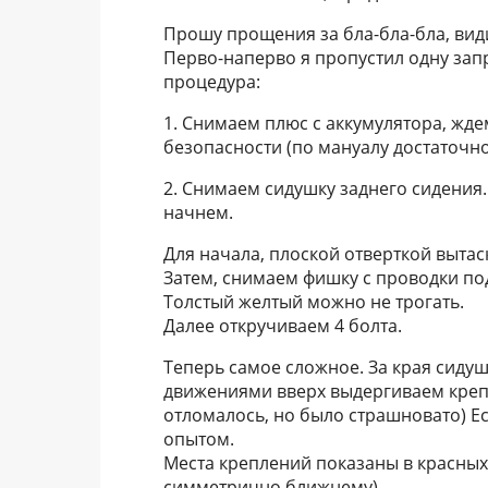
Прошу прощения за бла-бла-бла, вид
Перво-наперво я пропустил одну запра
процедура:
1. Снимаем плюс с аккумулятора, жд
безопасности (по мануалу достаточно
2. Снимаем сидушку заднего сидения. 
начнем.
Для начала, плоской отверткой выта
Затем, снимаем фишку с проводки п
Толстый желтый можно не трогать.
Далее откручиваем 4 болта.
Теперь самое сложное. За края сидуш
движениями вверх выдергиваем крепл
отломалось, но было страшновато) Есл
опытом.
Места креплений показаны в красных 
симметрично ближнему)