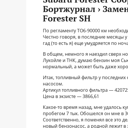
Бортжурнал › Заме
Forester SH
По регламенту ТО6-90000 км необход
Честно говоря, в последние месяцы у
гад (то есть я) еще умудряется по ноч
В общем, немного я наездил сверх но
Лукойле и ТНК, думаю бензин моя Сь
нормальный, а может быть даже хорош
Итак, топливный фильтр у последних 
насосом.
Артикул топливного фильтра — 4207
Цена в экзисте — 3866,61
Какое-то время назад, мне удалось ку
пробегом 7 тык. Обошелся он мне в 3
Соответственно, я поменял все это д
новый бензонасос, а родной лежит в 