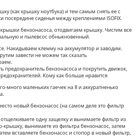
шку (как крышку ноутбука) и тем самым снять ее с
ки посередине сиденья между креплениями ISOFIX.
 крышки бензонасоса, отодвигаем крышку. Чистим все
овальную и пылевсос обныкновенный.
се. Накидываем клемму на аккумулятор и заводим.
рутим завести не можем так сказать
раем.
ь предохранитель бензонасоса и покрутить движок,
предохранителей. Кому как больше нравится
го-много маленьких гаечек на 8 и аккуратненько
а.
 место новый бензонасос (на самом деле это фильтр
, отщелкиваете одну защелку и вынимаете фильтр из
цо-крышку, вынимаете из фильтра бензонасос, затем
атем вставляете бензонасос и стопор в новый фильтр,