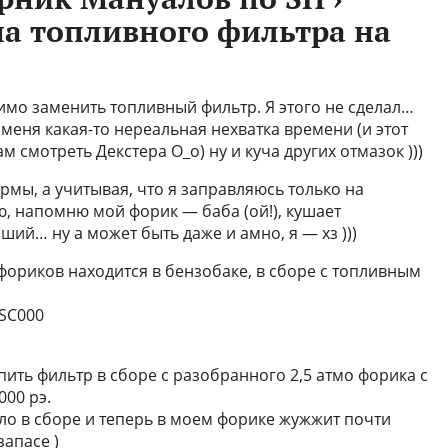
на топливного фильтра на
имо заменить топливный фильтр. Я этого не сделал…
 меня какая-то нереальная нехватка времени (и этот
ам смотреть Декстера О_о) ну и куча других отмазок )))
рмы, а учитывая, что я заправляюсь только на
ю, напомню мой форик — баба (ой!), кушает
ий… ну а может быть даже и амно, я — хз )))
фориков находится в бензобаке, в сборе с топливным
2SC000
пить фильтр в сборе с разобранного 2,5 атмо форика с
000 рэ.
ело в сборе и теперь в моем форике жужжит почти
запасе )