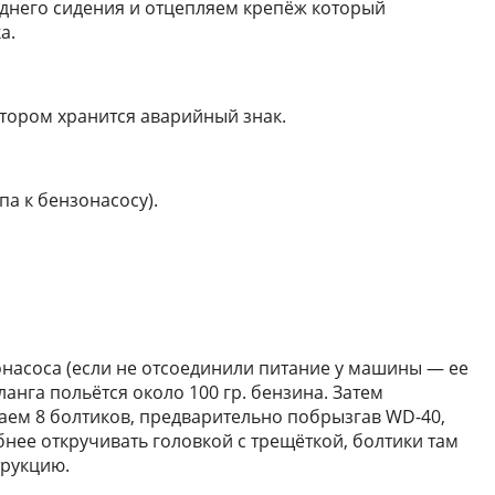
днего сидения и отцепляем крепёж который
а.
отором хранится аварийный знак.
па к бензонасосу).
насоса (если не отсоединили питание у машины — ее
анга польётся около 100 гр. бензина. Затем
аем 8 болтиков, предварительно побрызгав WD-40,
бнее откручивать головкой с трещёткой, болтики там
трукцию.