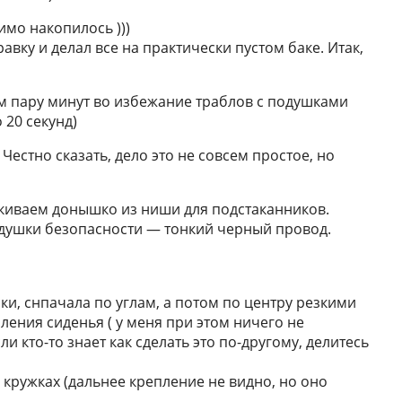
имо накопилось )))
вку и делал все на практически пустом баке. Итак,
ем пару минут во избежание траблов с подушками
 20 секунд)
Честно сказать, дело это не совсем простое, но
скиваем донышко из ниши для подстаканников.
одушки безопасности — тонкий черный провод.
ки, снпачала по углам, а потом по центру резкими
ения сиденья ( у меня при этом ничего не
и кто-то знает как сделать это по-другому, делитесь
кружках (дальнее крепление не видно, но оно