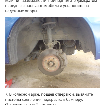
Если нет возможности, приподнимите домкратом
перед­нюю часть автомобиля и установите на
надеж­ные опоры.
7. В колесной арке, поддев отверт­кой, вытяните
пистоны крепле­ния подкрылка к бамперу.
Открутите снизу 2 самореза.