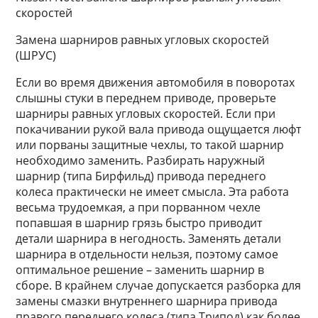
скоростей
Замена шарниров равных угловых скоростей
(ШРУС)
Если во время движения автомобиля в поворотах
слышны стуки в переднем приводе, проверьте
шарниры равных угловых скоростей. Если при
покачивании рукой вала привода ощущается люфт
или порваны защитные чехлы, то такой шарнир
необходимо заменить. Разбирать наружный
шарнир (типа Бирфильд) привода переднего
колеса практически не имеет смысла. Эта работа
весьма трудоемкая, а при порванном чехле
попавшая в шарнир грязь быстро приводит
детали шарнира в негодность. Заменять детали
шарнира в отдельности нельзя, поэтому самое
оптимальное решение – заменить шарнир в
сборе. В крайнем случае допускается разборка для
замены смазки внутреннего шарнира привода
правого переднего колеса (типа Трипод) как более