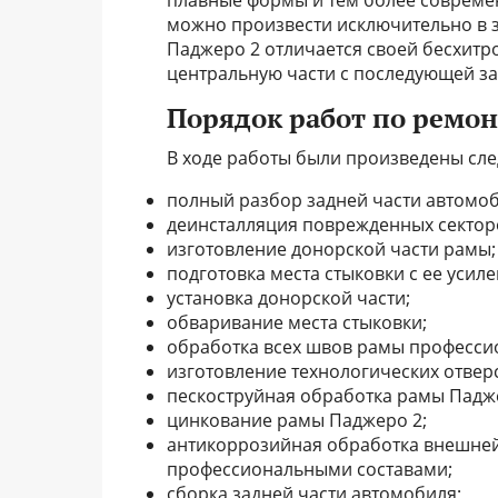
можно произвести исключительно в за
Паджеро 2 отличается своей бесхитро
центральную части с последующей з
Порядок работ по ремонт
В ходе работы были произведены сл
полный разбор задней части автомоб
деинсталляция поврежденных секторо
изготовление донорской части рамы;
подготовка места стыковки с ее усил
установка донорской части;
обваривание места стыковки;
обработка всех швов рамы професс
изготовление технологических отвер
пескоструйная обработка рамы Падж
цинкование рамы Паджеро 2;
антикоррозийная обработка внешней
профессиональными составами;
сборка задней части автомобиля;