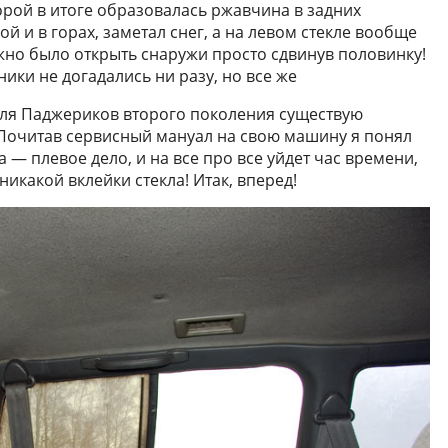
торой в итоге образовалась ржавчина в задних
й и в горах, заметал снег, а на левом стекле вообще
можно было открыть снаружи просто сдвинув половинку!
ики не догадались ни разу, но все же
ля Паджериков второго поколения существую
. Почитав сервисный мануал на свою машину я понял
а — плевое дело, и на все про все уйдет час времени,
икакой вклейки стекла! Итак, вперед!