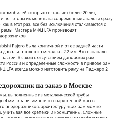
 автомобилей которых составляет более 20 лет,
и не готовы их менять на современные аналоги сразу
 как в этот раз, все без исключения сталкиваются с
 рамы. Мастера МФЦ LFA производят
едорожников.
bishi Pajero была критичной и от ее задней части
 довольно толстого металла - 2.2 мм. Это означало
частей. В связи с отсутствием донорских рам
сти России и определенные сложности в привозе рам
МФЦ LFA всегда можно изготовить раму на Паджеро 2
едорожник на заказ в Москве
мы, выполненные из металлической трубы
до 4 мм. в зависимости от снаряженной массы
ого внедорожников, архитектуру чьих рам можно
ю, учитывая все крепежи и кронштейны. Сложные
енные рамы, выполненные методом гидроформовки