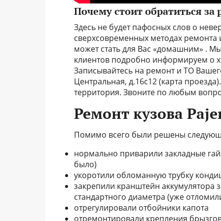
Почему стоит обратиться за 
Здесь не будет пафосных слов о нев
сверхсовременных методах ремонта и 
может стать для Вас «домашним» . Мы
клиентов подробно информируем о хо
Записывайтесь на ремонт и ТО Вашего
Центральная, д.16с12 (карта проезда)
территория. Звоните по любым вопрос
Ремонт кузова Paje
Помимо всего были решены следующ
нормально приварили закладные гайк
было)
укоротили обломанную трубку конди
закрепили кранштейн аккумулятора з
стандартного диаметра (уже отломил
отрегулировали отбойники капота
отремонтировали крепления брызгов