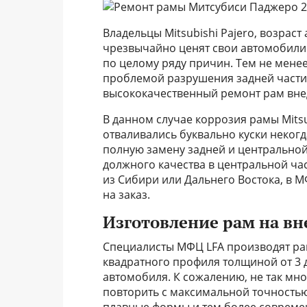
Владельцы Mitsubishi Pajero, возраст
чрезвычайно ценят свои автомобили 
по целому ряду причин. Тем не менее,
проблемой разрушения задней части
высококачественный ремонт рам вн
В данном случае коррозия рамы Mitsu
отваливались буквально куски некогда
полную замену задней и центральной 
должного качества в центральной ча
из Сибири или Дальнего Востока, в 
на заказ.
Изготовление рам на вн
Специалисты МФЦ LFA производят ра
квадратного профиля толщиной от 3 
автомобиля. К сожалению, не так мн
повторить с максимальной точность
плавные формы и тем более соврем