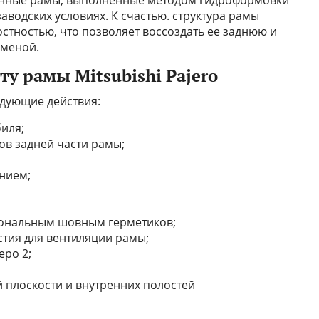
водских условиях. К счастью. структура рамы
стностью, что позволяет воссоздать ее заднюю и
аменой.
у рамы Mitsubishi Pajero
едующие действия:
иля;
в задней части рамы;
ением;
иональным шовным герметиков;
стия для вентиляции рамы;
еро 2;
 плоскости и внутренних полостей