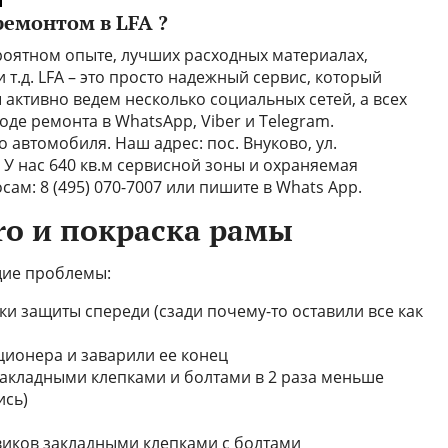
ремонтом в LFA ?
ероятном опыте, лучших расходных материалах,
т.д. LFA – это просто надежный сервис, который
 активно ведем несколько социальных сетей, а всех
де ремонта в WhatsApp, Viber и Telegram.
 автомобиля. Наш адрес: пос. Внуково, ул.
. У нас 640 кв.м сервисной зоны и охраняемая
ам: 8 (495) 070-7007 или пишите в Whats App.
ro и покраска рамы
ие проблемы:
и защиты спереди (сзади почему-то оставили все как
ционера и заварили ее конец
акладными клепками и болтами в 2 раза меньше
ись)
иков закладными клепками с болтами