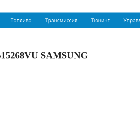
Топливо
Трансмиссия
Тюнинг
Управ
15268VU SAMSUNG